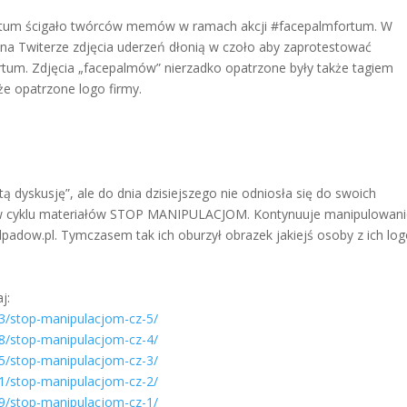
ortum ścigało twórców memów w ramach akcji #facepalmfortum. W
li na Twiterze zdjęcia uderzeń dłonią w czoło aby zaprotestować
tum. Zdjęcia „facepalmów” nierzadko opatrzone były także tagiem
e opatrzone logo firmy.
ą dyskusję”, ale do dnia dzisiejszego nie odniosła się do swoich
my w cyklu materiałów STOP MANIPULACJOM. Kontynuuje manipulowan
dpadow.pl. Tymczasem tak ich oburzył obrazek jakiejś osoby z ich lo
j:
13/stop-manipulacjom-cz-5/
08/stop-manipulacjom-cz-4/
05/stop-manipulacjom-cz-3/
31/stop-manipulacjom-cz-2/
29/stop-manipulacjom-cz-1/