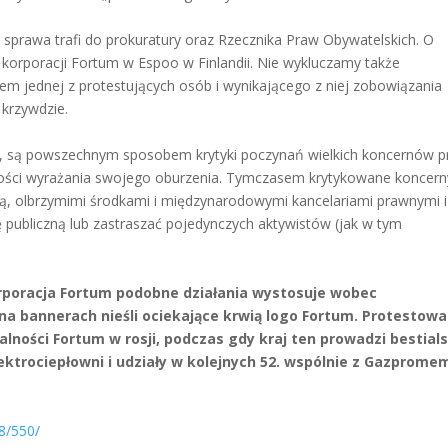
sprawa trafi do prokuratury oraz Rzecznika Praw Obywatelskich. O
korporacji Fortum w Espoo w Finlandii. Nie wykluczamy także
m jednej z protestujących osób i wynikającego z niej zobowiązania
 krzywdzie.
, są powszechnym sposobem krytyki poczynań wielkich koncernów p
iwości wyrażania swojego oburzenia. Tymczasem krytykowane koncern
 olbrzymimi środkami i międzynarodowymi kancelariami prawnymi i
ę publiczną lub zastraszać pojedynczych aktywistów (jak w tym
rporacja Fortum podobne działania wystosuje wobec
na bannerach nieśli ociekające krwią logo Fortum. Protestowa
lności Fortum w rosji, podczas gdy kraj ten prowadzi bestial
lektrociepłowni i udziały w kolejnych 52. wspólnie z Gazprome
08/550/