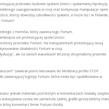
tującej przeciwko budowie spalarni śmieci i spalarnianej hipokryzji.
aniebnego zaangażowania w rosji oraz kontynuuje manipulacje opinii
olsce, którzy dowodzą szkodliwości spalarni, a może też i w Finlandii,
o Fortum?
jednego z memów, który zawiera logo Fortum.
mknięcia ust protestującej społeczności.
ą protesty przeciwko Fortum. Na transparentach protestujący niosą
tynuowanie działalności Fortum w rosji.
dyskusję”, ale na swoich warunkach! Wczoraj otrzymaliśmy przemiłe
aruszeń” zawierał pismo kierowane do Moderacji profilu STOP
fiki zawierającej logotyp Fortum, która miała być opublikowana w
kazano jednak materiału pod którym w komentarzach miałaby znajd
r.) wskazywana osoba nie zamieściła żadnej grafiki (przejrzeliśmy mate
 o który komentarz firmie Fortum chodzi.