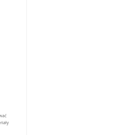
ować
riały