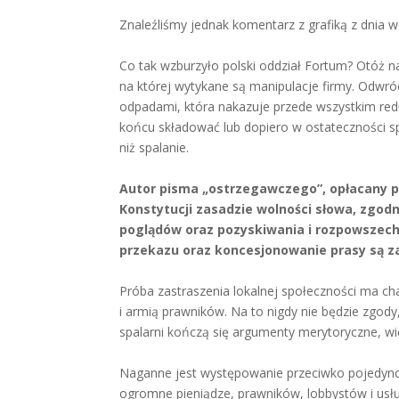
Znaleźliśmy jednak komentarz z grafiką z dnia 
Co tak wzburzyło polski oddział Fortum? Otóż 
na której wytykane są manipulacje firmy. Odwró
odpadami, która nakazuje przede wszystkim re
końcu składować lub dopiero w ostateczności s
niż spalanie.
Autor pisma „ostrzegawczego”, opłacany pr
Konstytucji zasadzie wolności słowa, zgod
poglądów oraz pozyskiwania i rozpowszech
przekazu oraz koncesjonowanie prasy są z
Próba zastraszenia lokalnej społeczności ma c
i armią prawników. Na to nigdy nie będzie zgody,
spalarni kończą się argumenty merytoryczne, wię
Naganne jest występowanie przeciwko pojedync
ogromne pieniądze, prawników, lobbystów i usł