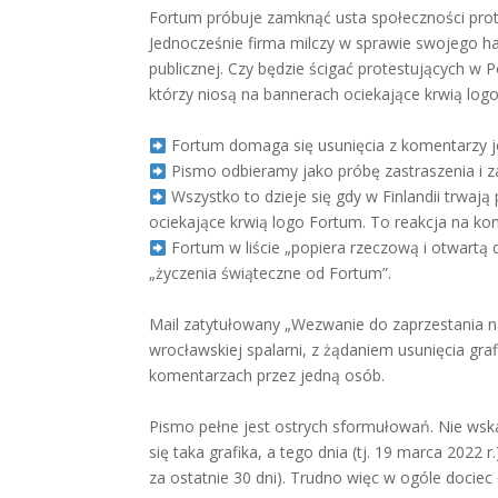
Fortum próbuje zamknąć usta społeczności protes
Jednocześnie firma milczy w sprawie swojego h
publicznej. Czy będzie ścigać protestujących w P
którzy niosą na bannerach ociekające krwią log
Fortum domaga się usunięcia z komentarzy 
Pismo odbieramy jako próbę zastraszenia i za
Wszystko to dzieje się gdy w Finlandii trwaj
ociekające krwią logo Fortum. To reakcja na kon
Fortum w liście „popiera rzeczową i otwartą 
„życzenia świąteczne od Fortum”.
Mail zatytułowany „Wezwanie do zaprzestania n
wrocławskiej spalarni, z żądaniem usunięcia gra
komentarzach przez jedną osób.
Pismo pełne jest ostrych sformułowań. Nie ws
się taka grafika, a tego dnia (tj. 19 marca 2022 
za ostatnie 30 dni). Trudno więc w ogóle dociec