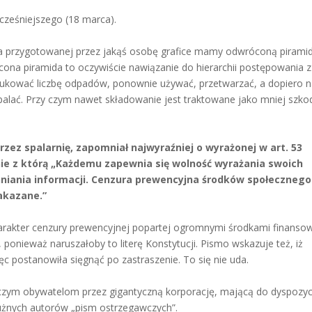
wcześniejszego (18 marca).
na przygotowanej przez jakąś osobę grafice mamy odwróconą pirami
cona piramida to oczywiście nawiązanie do hierarchii postępowania z
dukować liczbę odpadów, ponownie używać, przetwarzać, a dopiero 
palać. Przy czym nawet składowanie jest traktowane jako mniej szko
zez spalarnię, zapomniał najwyraźniej o wyrażonej w art. 53
nie z którą „Każdemu zapewnia się wolność wyrażania swoich
niania informacji. Cenzura prewencyjna środków społecznego
akazane.”
harakter cenzury prewencyjnej popartej ogromnymi środkami finanso
 ponieważ naruszałoby to literę Konstytucji. Pismo wskazuje też, iż
c postanowiła sięgnąć po zastraszenie. To się nie uda.
zym obywatelom przez gigantyczną korporację, mającą do dyspozyc
użnych autorów „pism ostrzegawczych”.