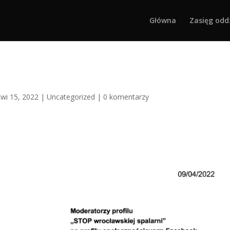
Główna
Zasięg odd
kwi 15, 2022
|
Uncategorized
|
0 komentarzy