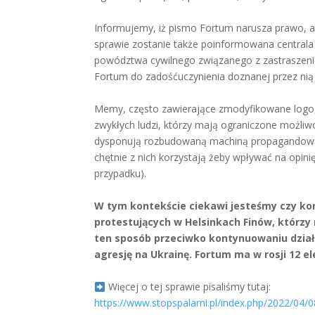
Informujemy, iż pismo Fortum narusza prawo, a 
sprawie zostanie także poinformowana centrala 
powództwa cywilnego związanego z zastraszenie
Fortum do zadośćuczynienia doznanej przez nią
Memy, często zawierające zmodyfikowane logo
zwykłych ludzi, którzy mają ograniczone możl
dysponują rozbudowaną machiną propagandową,
chętnie z nich korzystają żeby wpływać na opini
przypadku).
W tym kontekście ciekawi jesteśmy czy ko
protestujących w Helsinkach Finów, którzy 
ten sposób przeciwko kontynuowaniu działa
agresję na Ukrainę. Fortum ma w rosji 12 e
Więcej o tej sprawie pisaliśmy tutaj:
https://www.stopspalarni.pl/index.php/2022/04/