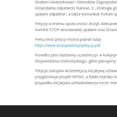
Studium Uwarunkowań i Kierunków Zagospodarowa
Gospodarka odpadami) stanowi, iż „Strategia go
spalarni odpadów”, a także komunikat Fortum sp
Petycję w imieniu społeczności złożyli: Aleksan
Komitet STOP wrocławskiej spalarni oraz Stow
Pełną treść petycji można pobrać tutaj:
https://www.stopspalarni.pl/petycja.pdf
Ponadto jutro będziemy uczestniczyć w kolejny
Województwa Dolnośląskiego, gdzie planujemy
Petycja zastąpiła wcześniejszą inicjatywę uchw
przygotowuje projekt WPGO, a Radni Sejmiku na
przypadku inicjatywa uchwałodawcza może mieć