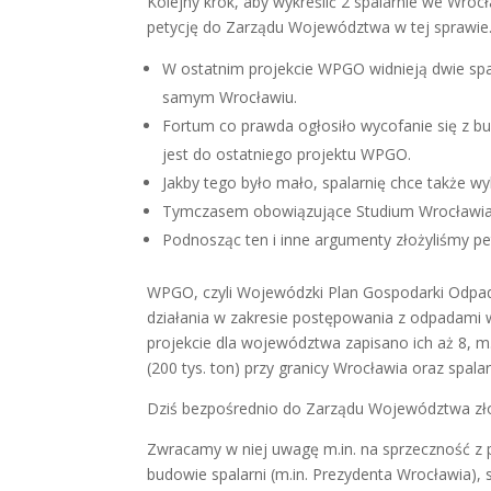
Kolejny krok, aby wykreślić 2 spalarnie we Wro
petycję do Zarządu Województwa w tej sprawie
W ostatnim projekcie WPGO widnieją dwie spa
samym Wrocławiu.
Fortum co prawda ogłosiło wycofanie się z bud
jest do ostatniego projektu WPGO.
Jakby tego było mało, spalarnię chce także w
Tymczasem obowiązujące Studium Wrocławia z
Podnosząc ten i inne argumenty złożyliśmy p
WPGO, czyli Wojewódzki Plan Gospodarki Odpada
działania w zakresie postępowania z odpadami w
projekcie dla województwa zapisano ich aż 8, m.
(200 tys. ton) przy granicy Wrocławia oraz spal
Dziś bezpośrednio do Zarządu Województwa złoż
Zwracamy w niej uwagę m.in. na sprzeczność z
budowie spalarni (m.in. Prezydenta Wrocławia),