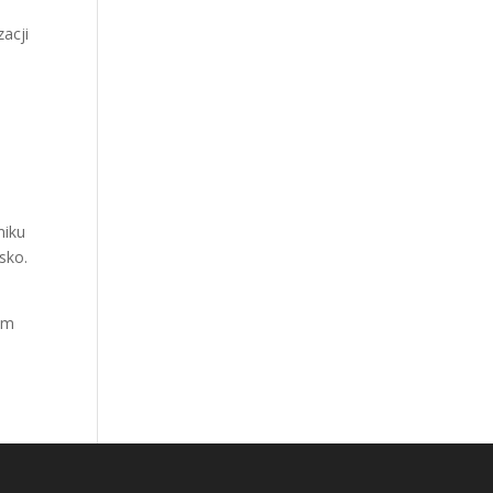
acji
miku
sko.
ym