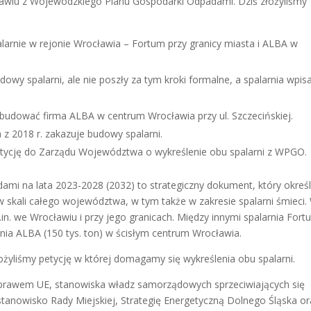
cławiu z Wojewódzkiego Planu Gospodarki Odpadami. Dziś złożyliśmy
.
larnie w rejonie Wrocławia – Fortum przy granicy miasta i ALBA w
owy spalarni, ale nie poszły za tym kroki formalne, a spalarnia wpis
ybudować firma ALBA w centrum Wrocławia przy ul. Szczecińskiej.
 2018 r. zakazuje budowy spalarni.
etycję do Zarządu Województwa o wykreślenie obu spalarni z WPGO.
mi na lata 2023-2028 (2032) to strategiczny dokument, który okreś
 skali całego województwa, w tym także w zakresie spalarni śmieci.
in. we Wrocławiu i przy jego granicach. Między innymi spalarnia For
arnia ALBA (150 tys. ton) w ścisłym centrum Wrocławia.
yliśmy petycję w której domagamy się wykreślenia obu spalarni.
 prawem UE, stanowiska władz samorządowych sprzeciwiających się
 stanowisko Rady Miejskiej, Strategię Energetyczną Dolnego Śląska o