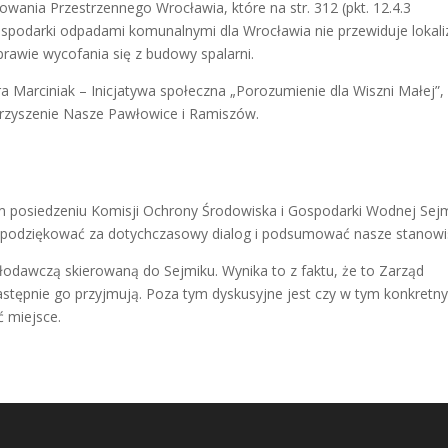
nia Przestrzennego Wrocławia, które na str. 312 (pkt. 12.4.3
spodarki odpadami komunalnymi dla Wrocławia nie przewiduje lokaliz
rawie wycofania się z budowy spalarni.
dra Marciniak – Inicjatywa społeczna „Porozumienie dla Wiszni Małej”,
arzyszenie Nasze Pawłowice i Ramiszów.
m posiedzeniu Komisji Ochrony Środowiska i Gospodarki Wodnej Sej
 podziękować za dotychczasowy dialog i podsumować nasze stanowi
ałodawczą skierowaną do Sejmiku. Wynika to z faktu, że to Zarząd
stępnie go przyjmują. Poza tym dyskusyjne jest czy w tym konkretn
 miejsce.