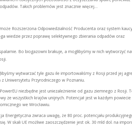
 odpadów. Takich problemów jest znacznie więcej…
oże Rozszerzona Odpowiedzialność Producenta oraz system kaucy
oga wiedzie przez poprawę selektywnego zbierania odpadów oraz
palarnie. Bo biogazowni brakuje, a moglibyśmy w nich wytworzyć n
sji.
yśmy wytwarzać tyle gazu ile importowaliśmy z Rosji przed jej agr
ha z Uniwersytetu Przyrodniczego w Poznaniu.
PowerEU niezbędne jest uniezależnienie od gazu ziemnego z Rosji. 
wy ze wszystkich krajów unijnych. Potencjał jest w każdym powiecie
onomicznego we Wrocławiu.
 Energetyczna zwraca uwagę, że 80 proc. potencjału produkcyjneg
ię. W skali UE możliwe zaoszczędzenie jest ok. 30 mld dol. na impor