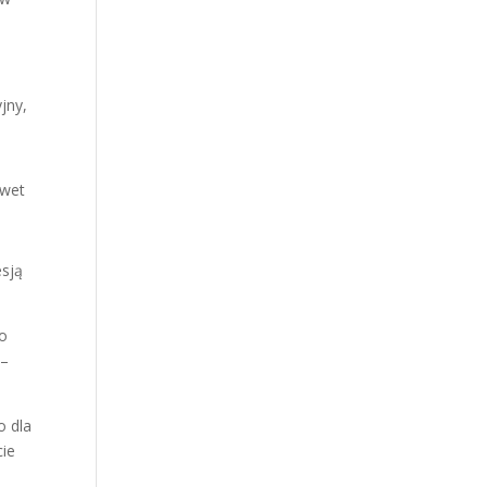
jny,
awet
esją
To
 –
o dla
cie