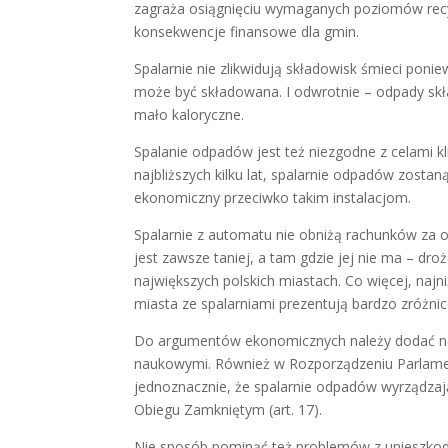
zagraża osiągnięciu wymaganych poziomów recyk
konsekwencje finansowe dla gmin.
Spalarnie nie zlikwidują składowisk śmieci ponie
może być składowana. I odwrotnie – odpady skł
mało kaloryczne.
Spalanie odpadów jest też niezgodne z celami k
najbliższych kilku lat, spalarnie odpadów zos
ekonomiczny przeciwko takim instalacjom.
Spalarnie z automatu nie obniżą rachunków za o
jest zawsze taniej, a tam gdzie jej nie ma – d
największych polskich miastach. Co więcej, najn
miasta ze spalarniami prezentują bardzo zróżni
Do argumentów ekonomicznych należy dodać ne
naukowymi. Również w Rozporządzeniu Parlament
jednoznacznie, że spalarnie odpadów wyrządza
Obiegu Zamkniętym (art. 17).
Nie sposób pominąć też problemów z unieszkodl