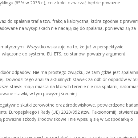
lingu (65% w 2035 r.), co z kolei oznaczać będzie poważne
waż do spalania trafia tzw. frakcja kaloryczna, która zgodnie z prawe
adowane na wysypiskach nie nadają się do spalania, ponieważ są za
limatycznymi. Wszystko wskazuje na to, że już w perspektywie
taną włączone do systemu EU ETS, co stanowi poważny argument
dbiór odpadów. Nie ma prostego związku, że tam gdzie jest spalarni
rożej. Dowodzi tego analiza aktualnych stawek za odbiór odpadów w 50
iższe stawki mają miasta na których terenie nie ma spalarni, natomia
cowane stawki, w tym powyżej średniej.
gatywne skutki zdrowotne oraz środowiskowe, potwierdzone badan
u Europejskiego i Rady (UE) 2020/852 (tzw. Taksonomii), stwierdza
ją poważne szkody środowiskowe i nie wpisują się w Gospodarkę o
iwianiem toksycznych pozostałości z oczyszczania spalin, ponieważ