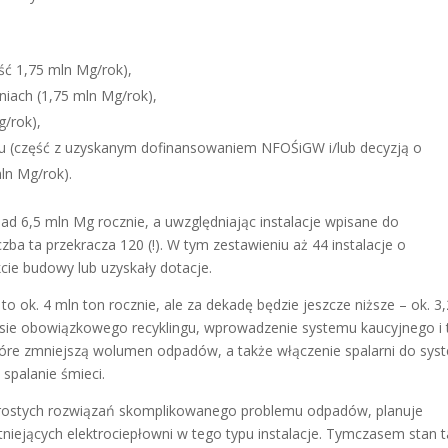
ść 1,75 mln Mg/rok),
niach (1,75 mln Mg/rok),
g/rok),
 (część z uzyskanym dofinansowaniem NFOŚiGW i/lub decyzją o
ln Mg/rok).
nad 6,5 mln Mg rocznie, a uwzględniając instalacje wpisane do
a ta przekracza 120 (!). W tym zestawieniu aż 44 instalacje o
kcie budowy lub uzyskały dotacje.
 ok. 4 mln ton rocznie, ale za dekadę będzie jeszcze niższe – ok. 3
sie obowiązkowego recyklingu, wprowadzenie systemu kaucyjnego i 
tóre zmniejszą wolumen odpadów, a także włączenie spalarni do sys
 spalanie śmieci.
prostych rozwiązań skomplikowanego problemu odpadów, planuje
niejących elektrociepłowni w tego typu instalacje. Tymczasem stan t