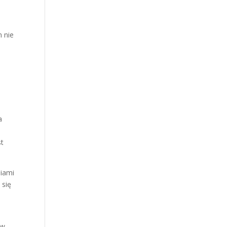
m nie
a
st
iami
 się
 w