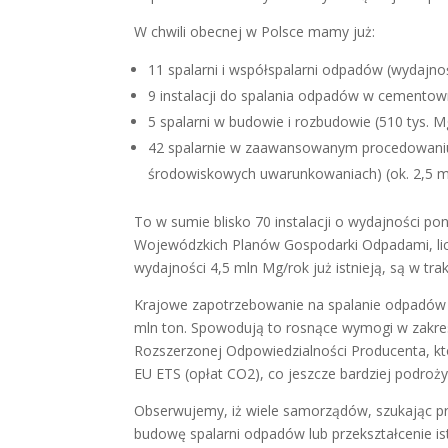
W chwili obecnej w Polsce mamy już:
11 spalarni i współspalarni odpadów (wydajno
9 instalacji do spalania odpadów w cementow
5 spalarni w budowie i rozbudowie (510 tys. M
42 spalarnie w zaawansowanym procedowaniu
środowiskowych uwarunkowaniach) (ok. 2,5 m
To w sumie blisko 70 instalacji o wydajności po
Wojewódzkich Planów Gospodarki Odpadami, liczb
wydajności 4,5 mln Mg/rok już istnieją, są w tra
Krajowe zapotrzebowanie na spalanie odpadów to
mln ton. Spowodują to rosnące wymogi w zakre
Rozszerzonej Odpowiedzialności Producenta, k
EU ETS (opłat CO2), co jeszcze bardziej podroży
Obserwujemy, iż wiele samorządów, szukając 
budowę spalarni odpadów lub przekształcenie ist