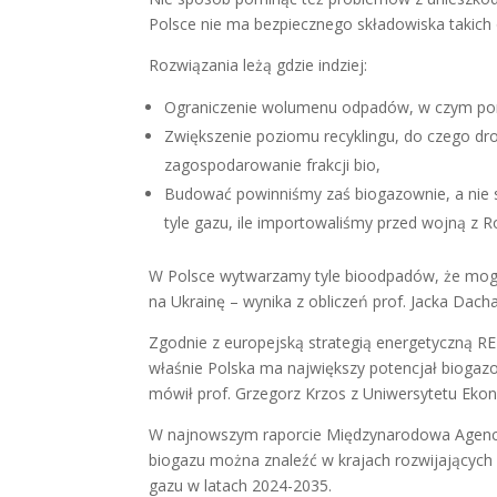
Polsce nie ma bezpiecznego składowiska takich
Rozwiązania leżą gdzie indziej:
Ograniczenie wolumenu odpadów, w czym pom
Zwiększenie poziomu recyklingu, do czego dr
zagospodarowanie frakcji bio,
Budować powinniśmy zaś biogazownie, a nie s
tyle gazu, ile importowaliśmy przed wojną z Ro
W Polsce wytwarzamy tyle bioodpadów, że moglib
na Ukrainę – wynika z obliczeń prof. Jacka Dac
Zgodnie z europejską strategią energetyczną RE
właśnie Polska ma największy potencjał biogazo
mówił prof. Grzegorz Krzos z Uniwersytetu Ek
W najnowszym raporcie Międzynarodowa Agencja
biogazu można znaleźć w krajach rozwijających s
gazu w latach 2024-2035.