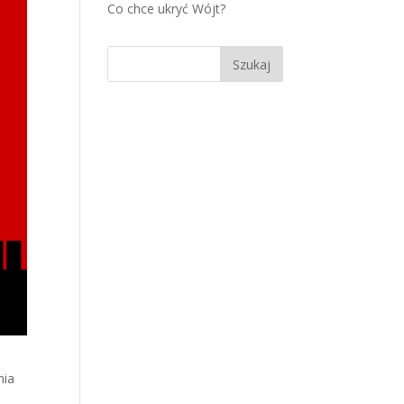
Co chce ukryć Wójt?
nia