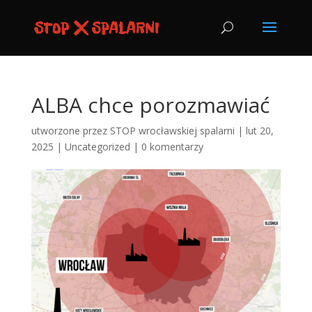
ALBA chce porozmawiać
utworzone przez
STOP wrocławskiej spalarni
|
lut 20,
2025
|
Uncategorized
|
0 komentarzy