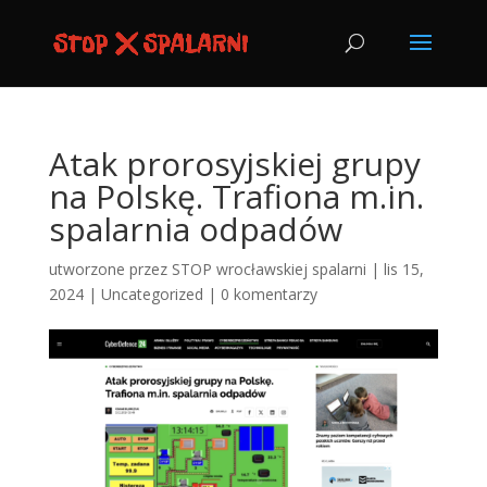
Atak prorosyjskiej grupy
na Polskę. Trafiona m.in.
spalarnia odpadów
utworzone przez
STOP wrocławskiej spalarni
|
lis 15,
2024
|
Uncategorized
|
0 komentarzy