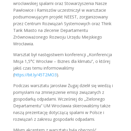
wrocławskiej spalarni oraz Stowarzyszenia Nasze
Pawłowice i Ramiszów uczestniczył w warsztacie
podsumowującym projekt NEEST, zorganizowany
przez Centrum Rozwiązań Systemowych oraz Think
Tank Miasto na zlecenie Departamentu
Zrównoważonego Rozwoju Urzędu Miejskiego
Wrocławia.
Warsztat był następstwem konferencji „Konferencja
Misja 1,5°C Wrocław – Biznes dla klimatu”, o której
jakiś czas temu informowaliśmy
(
https://bit.ly/45T2MO3
).
Podczas warsztatu Jarosław Żugaj dzielił się wiedzą i
pomysłami na zmniejszenie emisji związanych z
gospodarką odpadami. Wcześniej do „Zielonego
Departamentu” UM Wrocławia skierowaliśmy także
naszą prezentację dotyczącą spalarni w Polsce i
rozwiązań z zakresu gospodarki odpadami.
Miłym akcentem z warsztatu była obecność