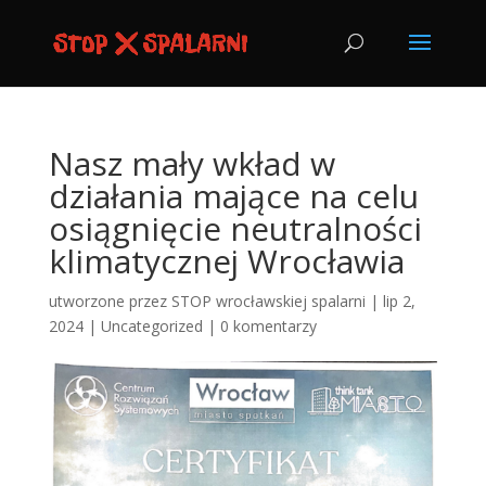
Nasz mały wkład w
działania mające na celu
osiągnięcie neutralności
klimatycznej Wrocławia
utworzone przez
STOP wrocławskiej spalarni
|
lip 2,
2024
|
Uncategorized
|
0 komentarzy