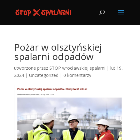
Pożar w olsztyńskiej
spalarni odpadów
utworzone przez
STOP wrocławskiej spalarni
|
lut 19,
2024
|
Uncategorized
|
0 komentarzy