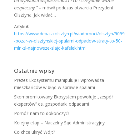
na wyzwania współczesności i co szczególnie ważne
bezpieczny.”
– mówił podczas otwarcia Prezydent
Olsztyna. Jak widać…
Artykuł:
https://www.debata.olsztyn.pl/wiadomoci/olsztyn/9059
-pozar-w-olsztynskiej-spalarni-odpadow-straty-to-50-
mln-zl-najnowsze-slajd-kafelek.html
Ostatnie wpisy
Prezes Ekosystemu manipuluje i wprowadza
mieszkańców w błąd w sprawie spalarni
Skompromitowany Ekosystem powołuje „zespół
ekspertów” ds. gospodarki odpadami
Pomóż nam to dokończyć!
Kolejny etap – Naczelny Sąd Administracyjny!
Co chce ukryć Wójt?