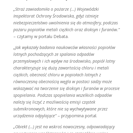
„Straż zawiadomiła o pożarze (…) Wojewódzki
Inspektorat Ochrony Środowiska, gdyż istnieje
niebezpieczeństwo uwolnienia się do atmosfery, podczas
pożaru popiołów metali ciężkich oraz dioksyn i furanów.”
– czytamy w portalu Debata.
„Jak wykazały badania naukowców własności popiołów
lotnych pochodzących ze spalania odpadów
przemysłowych i ich wpływ na środowisko, popiół lotny
charakteryzuje się dużą zawartością chloru i metali
ciężkich, obecność chloru w popiołach lotnych z
równoczesną obecnością węgla w postaci sadzy może
wskazywać na tworzenie się dioksyn i furanów w procesie
spopielania. Podczas spopielania wszelkich odpadów
należy się liczyć z możliwością emisji cząstek
submikronowych, które nie są wychwytywane przez
urządzenia odpylające”
– przypomina portal.
„Obiekt (…) jest na wskroś nowoczesny, odpowiadający