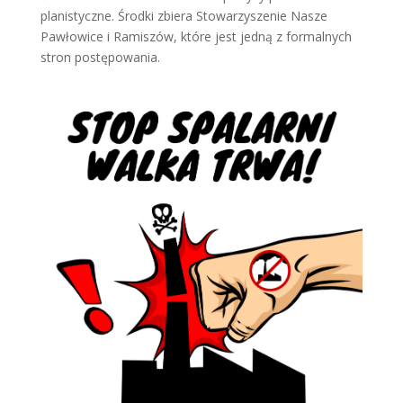
planistyczne. Środki zbiera Stowarzyszenie Nasze
Pawłowice i Ramiszów, które jest jedną z formalnych
stron postępowania.