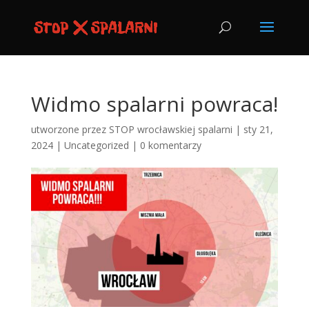
Widmo spalarni powraca!
utworzone przez
STOP wrocławskiej spalarni
|
sty 21,
2024
|
Uncategorized
|
0 komentarzy