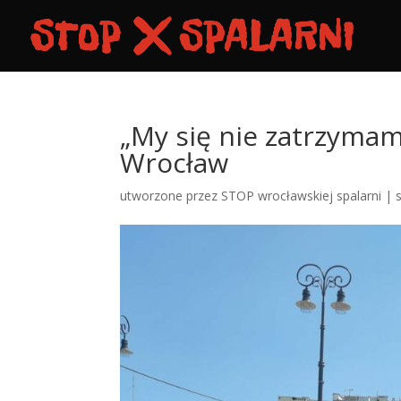
„My się nie zatrzymam
Wrocław
utworzone przez
STOP wrocławskiej spalarni
|