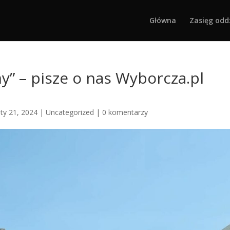
Główna
Zasięg odd
y” – pisze o nas Wyborcza.pl
sty 21, 2024
|
Uncategorized
|
0 komentarzy