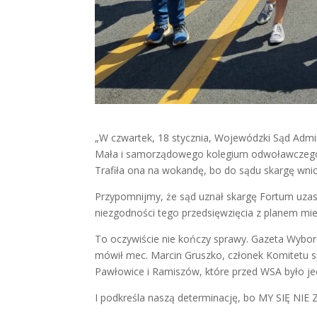
„W czwartek, 18 stycznia, Wojewódzki Sąd Admi
Mała i samorządowego kolegium odwoławczego w
Trafiła ona na wokandę, bo do sądu skargę wnio
Przypomnijmy, że sąd uznał skargę Fortum uzasa
niezgodności tego przedsięwzięcia z planem mi
To oczywiście nie kończy sprawy. Gazeta Wybor
mówił mec. Marcin Gruszko, członek Komitetu s
Pawłowice i Ramiszów, które przed WSA było j
I podkreśla naszą determinację, bo MY SIĘ NI