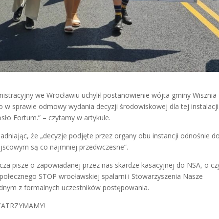
nistracyjny we Wrocławiu uchylił postanowienie wójta gminy Wisznia
 sprawie odmowy wydania decyzji środowiskowej dla tej instalacji
sło Fortum.” – czytamy w artykule.
dniając, że „decyzje podjęte przez organy obu instancji odnośnie d
ejscowym są co najmniej przedwczesne”.
cza pisze o zapowiadanej przez nas skardze kasacyjnej do NSA, o c
połecznego STOP wrocławskiej spalarni i Stowarzyszenia Nasze
ednym z formalnych uczestników postępowania.
E ZATRZYMAMY!