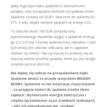
Jakby tego było mało spalarnie to ekonomiczna
pułapka. Unia Europejska odchodzi od spalania śmieci.
Spalarnie zostaną od 2028 r. włączone do systemu EU
ETS, a więc objęte słonymi opłatami ze emisje CO2.
To obecnie około 100 EUR za każdą tonę
wyemitowanego dwutlenku węgla, a spalarnie emitują
go 2,5-2,9 tony z każdej spalonej tony odpadów. Część
tych emisji jest obecnie odliczana, ale to zapewne
również się zmieni. Tak czy inaczej to przełoży się na
znaczny wzrost kosztów spalania, które już jest drogie,
a będzie jeszcze droższe…
Nie dajmy się nabrać na prospalarniane bajki.
Spalarnie śmieci to przede wszystkim BRUDNY
BIZNES. Spalarnie to nie instytucje charytatywne
– za przyjęcie śmieci do spalania trzeba słono
zapłacić. Wytwarzana energia elektryczna i
cieplna sprzedawane są po stawkach rynkowych
– nikt ich mieszkańcom nie „rozdaje”.