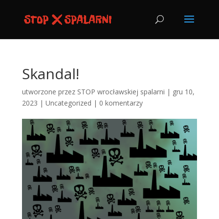
Skandal!
utworzone przez
STOP wrocławskiej spalarni
|
gru 10,
2023
|
Uncategorized
|
0 komentarzy