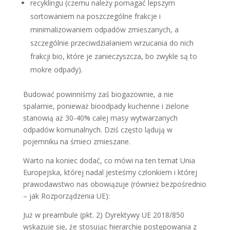
recyklingu (czemu należy pomagać lepszym
sortowaniem na poszczególne frakcje i
minimalizowaniem odpadów zmieszanych, a
szczególnie przeciwdziałaniem wrzucania do nich
frakcji bio, które je zanieczyszcza, bo zwykle są to
mokre odpady).
Budować powinniśmy zaś biogazownie, a nie
spalarnie, ponieważ bioodpady kuchenne i zielone
stanowią aż 30-40% całej masy wytwarzanych
odpadów komunalnych. Dziś często lądują w
pojemniku na śmieci zmieszane.
Warto na koniec dodać, co mówi na ten temat Unia
Europejska, której nadal jesteśmy członkiem i której
prawodawstwo nas obowiązuje (również bezpośrednio
– jak Rozporządzenia UE):
Już w preambule (pkt. 2) Dyrektywy UE 2018/850
wskazuje się, że stosując hierarchię postępowania z