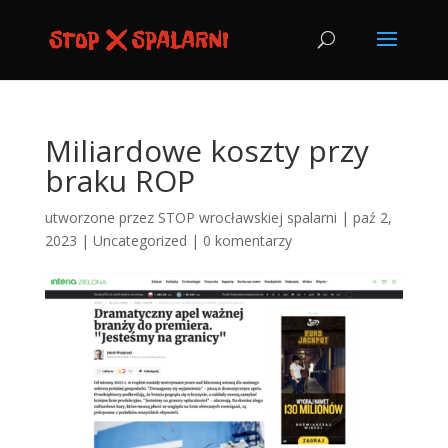
Miliardowe koszty przy
braku ROP
utworzone przez
STOP wrocławskiej spalarni
|
paź 2,
2023
|
Uncategorized
|
0 komentarzy