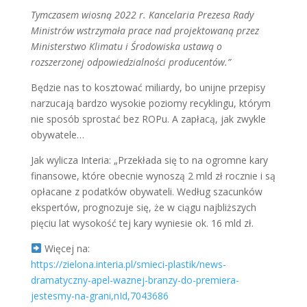
Tymczasem wiosną 2022 r. Kancelaria Prezesa Rady
Ministrów wstrzymała prace nad projektowaną przez
Ministerstwo Klimatu i Środowiska ustawą o
rozszerzonej odpowiedzialności producentów.”
Będzie nas to kosztować miliardy, bo unijne przepisy
narzucają bardzo wysokie poziomy recyklingu, którym
nie sposób sprostać bez ROPu. A zapłacą, jak zwykle
obywatele…
Jak wylicza Interia: „Przekłada się to na ogromne kary
finansowe, które obecnie wynoszą 2 mld zł rocznie i są
opłacane z podatków obywateli. Według szacunków
ekspertów, prognozuje się, że w ciągu najbliższych
pięciu lat wysokość tej kary wyniesie ok. 16 mld zł.
Więcej na:
https://zielona.interia.pl/smieci-plastik/news-
dramatyczny-apel-waznej-branzy-do-premiera-
jestesmy-na-grani,nId,7043686