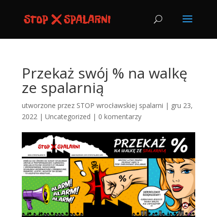
Przekaż swój % na walkę
ze spalarnią
utworzone przez
STOP wrocławskiej spalarni
|
gru 23,
2022
|
Uncategorized
|
0 komentarzy