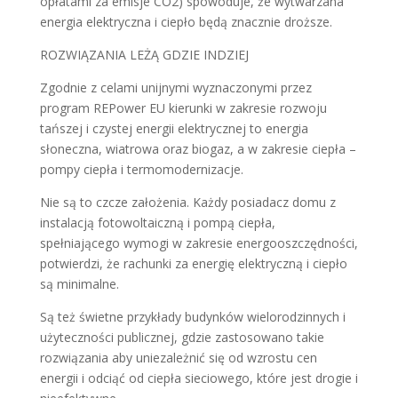
opłatami za emisje CO2) spowoduje, że wytwarzana
energia elektryczna i ciepło będą znacznie droższe.
ROZWIĄZANIA LEŻĄ GDZIE INDZIEJ
Zgodnie z celami unijnymi wyznaczonymi przez
program REPower EU kierunki w zakresie rozwoju
tańszej i czystej energii elektrycznej to energia
słoneczna, wiatrowa oraz biogaz, a w zakresie ciepła –
pompy ciepła i termomodernizacje.
Nie są to czcze założenia. Każdy posiadacz domu z
instalacją fotowoltaiczną i pompą ciepła,
spełniającego wymogi w zakresie energooszczędności,
potwierdzi, że rachunki za energię elektryczną i ciepło
są minimalne.
Są też świetne przykłady budynków wielorodzinnych i
użyteczności publicznej, gdzie zastosowano takie
rozwiązania aby uniezależnić się od wzrostu cen
energii i odciąć od ciepła sieciowego, które jest drogie i