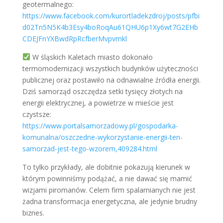
geotermalnego:
https://www.facebook.com/kurortladekzdroj/posts/pfbi
d02Tn5N5K4b3Esy4boRoqAu61QHU6p1Xy6wt7G2EHb
CDEJFnYXBwdRpRcfberMvpvmkl
W śląskich Kaletach miasto dokonało
termomodernizacji wszystkich budynków użyteczności
publicznej oraz postawiło na odnawialne źródła energii.
Dziś samorząd oszczędza setki tysięcy złotych na
energii elektrycznej, a powietrze w mieście jest
czystsze:
https://www.portalsamorzadowy.pl/gospodarka-
komunalna/oszczedne-wykorzystanie-energii-ten-
samorzad-jest-tego-wzorem,409284.html
To tylko przykłady, ale dobitnie pokazują kierunek w
którym powinniśmy podążać, a nie dawać się mamić
wizjami piromanów. Celem firm spalarnianych nie jest
żadna transformacja energetyczna, ale jedynie brudny
biznes.