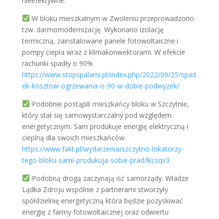
nieefektywne.
W bloku mieszkalnym w Zwoleniu przeprowadzono
tzw. darmomodernizację. Wykonano izolację
termiczną, zainstalowane panele fotowoltaiczne i
pompy ciepła wraz z klimakonwektorami. W efekcie
rachunki spadły o 90%
https://www.stopspalarni.pl/index.php/2022/09/25/spad
ek-kosztow-ogrzewania-o-90-w-dobie-podwyzek/
Podobnie postąpili mieszkańcy bloku w Szczytnie,
który stał się samowystarczalny pod względem
energetycznym. Sam produkuje energię elektryczną i
cieplną dla swoich mieszkańców.
https://www.fakt.pl/wydarzenia/szczytno-lokatorzy-
tego-bloku-sami-produkuja-sobie-prad/lkcsqv3
Podobną drogą zaczynają iść samorządy. Władze
Lądka Zdroju wspólnie z partnerami stworzyły
spółdzielnię energetyczną która będzie pozyskiwać
energię z farmy fotowoltaicznej oraz odwiertu