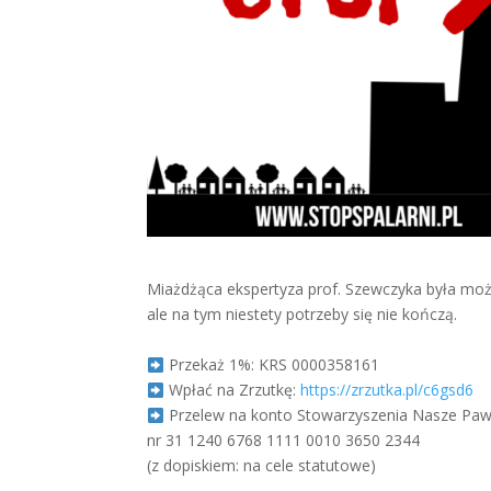
Miażdżąca ekspertyza prof. Szewczyka była możl
ale na tym niestety potrzeby się nie kończą.
Przekaż 1%: KRS 0000358161
Wpłać na Zrzutkę:
https://zrzutka.pl/c6gsd6
Przelew na konto Stowarzyszenia Nasze Paw
nr 31 1240 6768 1111 0010 3650 2344
(z dopiskiem: na cele statutowe)