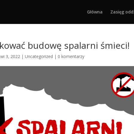
Główna
Zasięg odd
kować budowę spalarni śmieci!
kwi 3, 2022
|
Uncategorized
|
0 komentarzy