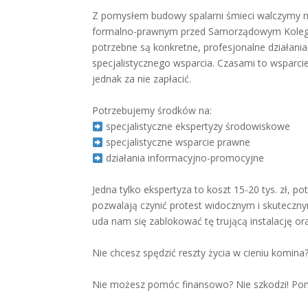
Z pomysłem budowy spalarni śmieci walczymy ni
formalno-prawnym przed Samorządowym Koleg
potrzebne są konkretne, profesjonalne działania
specjalistycznego wsparcia. Czasami to wsparcie
jednak za nie zapłacić.
Potrzebujemy środków na:
specjalistyczne ekspertyzy środowiskowe
specjalistyczne wsparcie prawne
działania informacyjno-promocyjne
Jedna tylko ekspertyza to koszt 15-20 tys. zł, po
pozwalają czynić protest widocznym i skutecznym.
uda nam się zablokować tę trującą instalację o
Nie chcesz spędzić reszty życia w cieniu komin
Nie możesz pomóc finansowo? Nie szkodzi! Poma