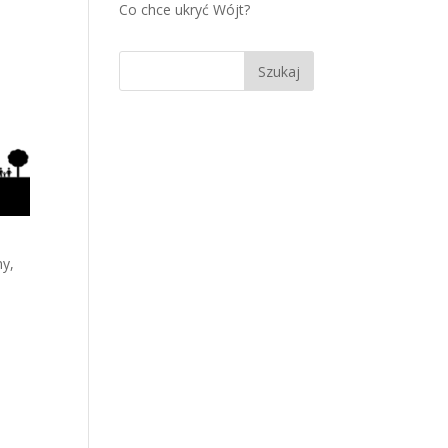
Co chce ukryć Wójt?
my,