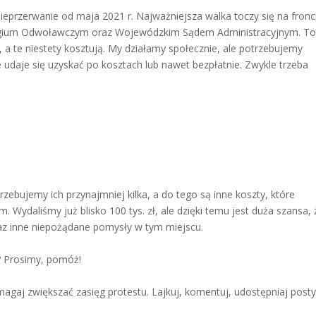
eprzerwanie od maja 2021 r. Najważniejsza walka toczy się na fronc
ium Odwoławczym oraz Wojewódzkim Sądem Administracyjnym. To
, a te niestety kosztują. My działamy społecznie, ale potrzebujemy
 udaje się uzyskać po kosztach lub nawet bezpłatnie. Zwykle trzeba
trzebujemy ich przynajmniej kilka, a do tego są inne koszty, które
 Wydaliśmy już blisko 100 tys. zł, ale dzięki temu jest duża szansa, 
raz inne niepożądane pomysły w tym miejscu.
a? Prosimy, pomóż!
gaj zwiększać zasięg protestu. Lajkuj, komentuj, udostępniaj posty