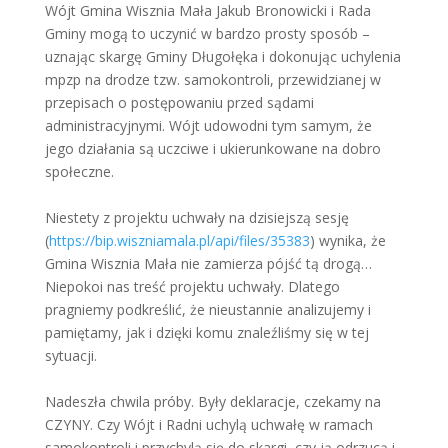
Wójt Gmina Wisznia Mała Jakub Bronowicki i Rada
Gminy mogą to uczynić w bardzo prosty sposób –
uznając skargę Gminy Długołęka i dokonując uchylenia
mpzp na drodze tzw. samokontroli, przewidzianej w
przepisach o postępowaniu przed sądami
administracyjnymi. Wójt udowodni tym samym, że
jego działania są uczciwe i ukierunkowane na dobro
społeczne.
Niestety z projektu uchwały na dzisiejszą sesję
(
https://bip.wiszniamala.pl/api/files/35383
) wynika, że
Gmina Wisznia Mała nie zamierza pójść tą drogą…
Niepokoi nas treść projektu uchwały. Dlatego
pragniemy podkreślić, że nieustannie analizujemy i
pamiętamy, jak i dzięki komu znaleźliśmy się w tej
sytuacji.
Nadeszła chwila próby. Były deklaracje, czekamy na
CZYNY. Czy Wójt i Radni uchylą uchwałę w ramach
samokontroli i przychylą się do skargi, czy ją odrzucą i