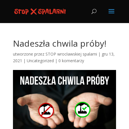
Nadeszła chwila próby!
utworzone przez
STOP wrocławskiej spalarni
|
gru 13,
2021
|
Uncategorized
|
0 komentarzy