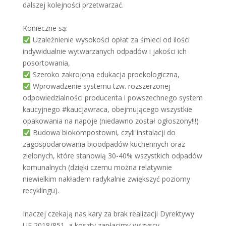
dalszej kolejności przetwarzać.
Konieczne są:
Uzależnienie wysokości opłat za śmieci od ilości
indywidualnie wytwarzanych odpadów i jakości ich
posortowania,
Szeroko zakrojona edukacja proekologiczna,
Wprowadzenie systemu tzw. rozszerzonej
odpowiedzialności producenta i powszechnego system
kaucyjnego #kaucjawraca, obejmującego wszystkie
opakowania na napoje (niedawno został ogłoszony!!!)
Budowa biokompostowni, czyli instalacji do
zagospodarowania bioodpadów kuchennych oraz
zielonych, które stanowią 30-40% wszystkich odpadów
komunalnych (dzięki czemu można relatywnie
niewielkim nakładem radykalnie zwiększyć poziomy
recyklingu).
Inaczej czekają nas kary za brak realizacji Dyrektywy
UE 2018/851, a koszty zapłacimy wszyscy…