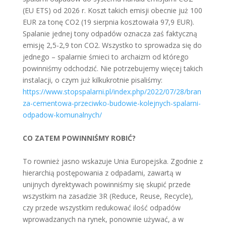
(EU ETS) od 2026 r. Koszt takich emisji obecnie już 100
EUR za tonę CO2 (19 sierpnia kosztowała 97,9 EUR).
Spalanie jednej tony odpadów oznacza zaś faktyczną
emisję 2,5-2,9 ton CO2. Wszystko to sprowadza się do
jednego – spalarnie śmieci to archaizm od którego
powinniśmy odchodzić. Nie potrzebujemy więcej takich
instalacji, o czym już kilkukrotnie pisaliśmy:
https://www.stopspalarni.pl/index.php/2022/07/28/bran
za-cementowa-przeciwko-budowie-kolejnych-spalarni-
odpadow-komunalnych/
CO ZATEM POWINNIŚMY ROBIĆ?
To rownież jasno wskazuje Unia Europejska. Zgodnie z
hierarchią postępowania z odpadami, zawartą w
unijnych dyrektywach powinniśmy się skupić przede
wszystkim na zasadzie 3R (Reduce, Reuse, Recycle),
czy przede wszystkim redukować ilość odpadów
wprowadzanych na rynek, ponownie używać, a w