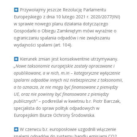
Przywołajmy jeszcze Rezolucję Parlamentu
Europejskiego z dnia 10 lutego 2021 r. 2020/2077(INI)
w sprawie nowego planu działania dotyczącego
Gospodarki o Obiegu Zamkniętym mówi wyraźnie o
ograniczaniu spalania odpadów i nie zwiększaniu
wydajności spalarni (art. 104).
Kierunek zmian jest konsekwentnie utrzymywany.
„Nowe taksonomie europejskie zostały opracowane i
opublikowane, a w nich, m.in – kategoryczne wyłączenie
spalarni odpadów innych niż niebezpieczne z taksonomii,
a to oznacza, że nie mogą być finansowane z pieniędzy
UE, oraz nie powinny być finansowane z pieniędzy
publicznych”
– podkreślał w kwietniu b.r. Piotr Barczak,
specjalista do spraw polityk odpadowych w
Europejskim Biurze Ochrony Środowiska.
W czerwcu b.r. europosłowie uzgodnili włączenie
spalarni odpadów do systemu handlu emisjami CO2