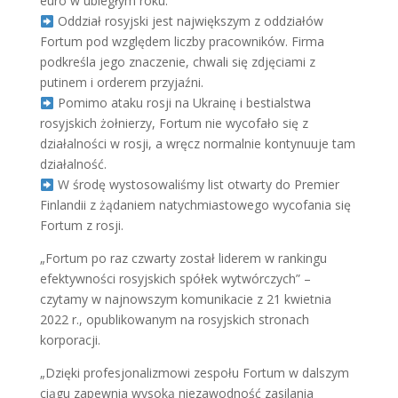
euro w ubiegłym roku.
Oddział rosyjski jest największym z oddziałów
Fortum pod względem liczby pracowników. Firma
podkreśla jego znaczenie, chwali się zdjęciami z
putinem i orderem przyjaźni.
Pomimo ataku rosji na Ukrainę i bestialstwa
rosyjskich żołnierzy, Fortum nie wycofało się z
działalności w rosji, a wręcz normalnie kontynuuje tam
działalność.
W środę wystosowaliśmy list otwarty do Premier
Finlandii z żądaniem natychmiastowego wycofania się
Fortum z rosji.
„Fortum po raz czwarty został liderem w rankingu
efektywności rosyjskich spółek wytwórczych” –
czytamy w najnowszym komunikacie z 21 kwietnia
2022 r., opublikowanym na rosyjskich stronach
korporacji.
„Dzięki profesjonalizmowi zespołu Fortum w dalszym
ciągu zapewnia wysoką niezawodność zasilania