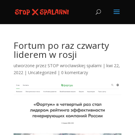
Fortum po raz czwarty
liderem w rosji
utworzone przez
STOP wrocławskiej spalarni
|
kwi 22,
2022
|
Uncategorized
|
0 komentarzy