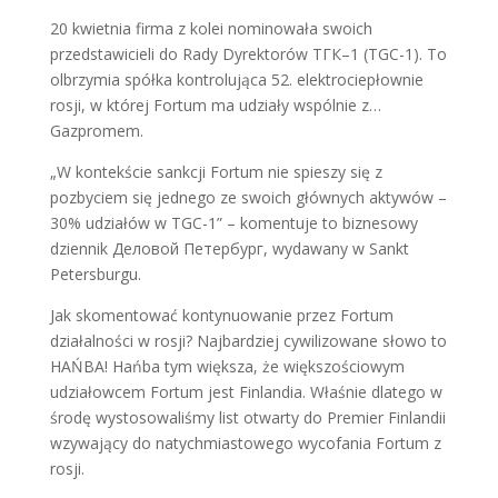
20 kwietnia firma z kolei nominowała swoich
przedstawicieli do Rady Dyrektorów ТГК–1 (TGC-1). To
olbrzymia spółka kontrolująca 52. elektrociepłownie
rosji, w której Fortum ma udziały wspólnie z…
Gazpromem.
„W kontekście sankcji Fortum nie spieszy się z
pozbyciem się jednego ze swoich głównych aktywów –
30% udziałów w TGC-1” – komentuje to biznesowy
dziennik Деловой Петербург, wydawany w Sankt
Petersburgu.
Jak skomentować kontynuowanie przez Fortum
działalności w rosji? Najbardziej cywilizowane słowo to
HAŃBA! Hańba tym większa, że większościowym
udziałowcem Fortum jest Finlandia. Właśnie dlatego w
środę wystosowaliśmy list otwarty do Premier Finlandii
wzywający do natychmiastowego wycofania Fortum z
rosji.