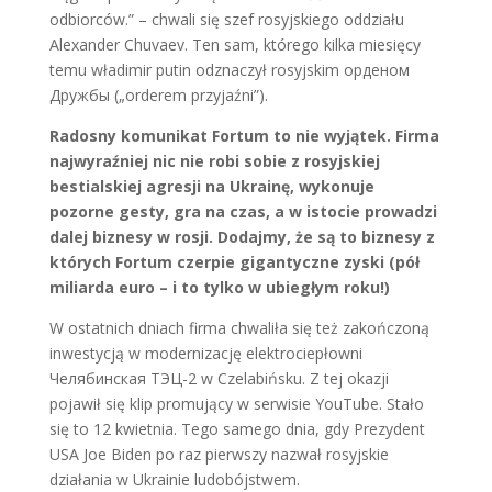
odbiorców.” – chwali się szef rosyjskiego oddziału
Alexander Chuvaev. Ten sam, którego kilka miesięcy
temu władimir putin odznaczył rosyjskim орденом
Дружбы („orderem przyjaźni”).
Radosny komunikat Fortum to nie wyjątek. Firma
najwyraźniej nic nie robi sobie z rosyjskiej
bestialskiej agresji na Ukrainę, wykonuje
pozorne gesty, gra na czas, a w istocie prowadzi
dalej biznesy w rosji. Dodajmy, że są to biznesy z
których Fortum czerpie gigantyczne zyski (pół
miliarda euro – i to tylko w ubiegłym roku!)
W ostatnich dniach firma chwaliła się też zakończoną
inwestycją w modernizację elektrociepłowni
Челябинская ТЭЦ-2 w Czelabińsku. Z tej okazji
pojawił się klip promujący w serwisie YouTube. Stało
się to 12 kwietnia. Tego samego dnia, gdy Prezydent
USA Joe Biden po raz pierwszy nazwał rosyjskie
działania w Ukrainie ludobójstwem.