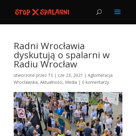
Radni Wrocławia
dyskutują o spalarni w
Radiu Wrocław
utworzone przez
TS
|
cze 23, 2021
|
Aglomeracja
Wrocławska
,
Aktualności
,
Media
|
0 komentarzy