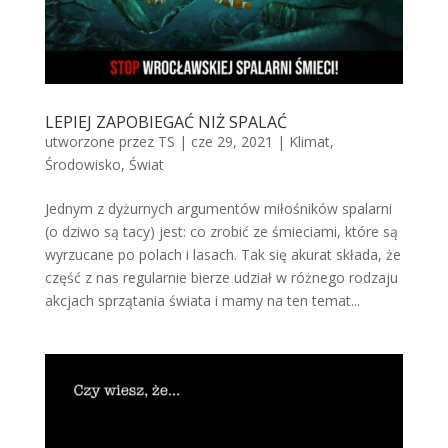
LEPIEJ ZAPOBIEGAĆ NIŻ SPALAĆ
utworzone przez
TS
|
cze 29, 2021
|
Klimat
,
Środowisko
,
Świat
Jednym z dyżurnych argumentów miłośników spalarni
(o dziwo są tacy) jest: co zrobić ze śmieciami, które są
wyrzucane po polach i lasach. Tak się akurat składa, że
część z nas regularnie bierze udział w różnego rodzaju
akcjach sprzątania świata i mamy na ten temat...