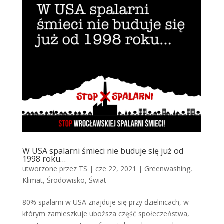
W USA spalarni śmieci nie buduje się już od
1998 roku…
utworzone przez
TS
|
cze 22, 2021
|
Greenwashing
,
Klimat
,
Środowisko
,
Świat
80% spalarni w USA znajduje się przy dzielnicach, w
którym zamieszkuje uboższa część społeczeństwa,