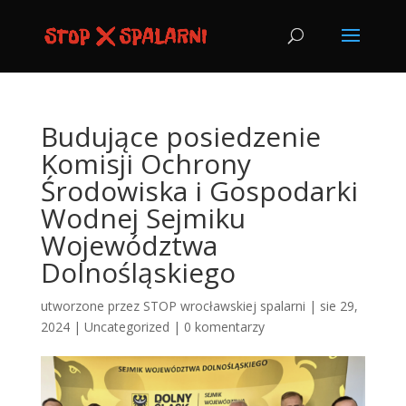
Budujące posiedzenie
Komisji Ochrony
Środowiska i Gospodarki
Wodnej Sejmiku
Województwa
Dolnośląskiego
utworzone przez
STOP wrocławskiej spalarni
|
sie 29,
2024
|
Uncategorized
|
0 komentarzy