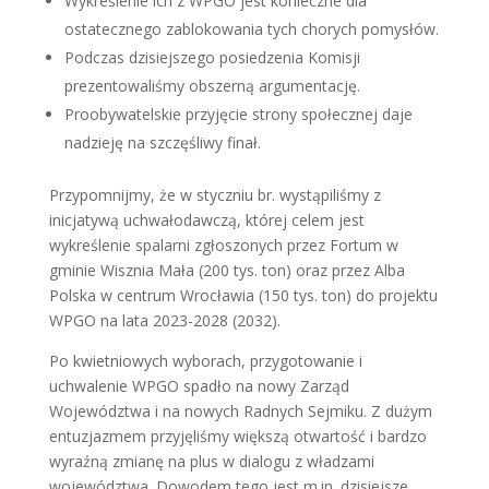
Wykreślenie ich z WPGO jest konieczne dla
ostatecznego zablokowania tych chorych pomysłów.
Podczas dzisiejszego posiedzenia Komisji
prezentowaliśmy obszerną argumentację.
Proobywatelskie przyjęcie strony społecznej daje
nadzieję na szczęśliwy finał.
Przypomnijmy, że w styczniu br. wystąpiliśmy z
inicjatywą uchwałodawczą, której celem jest
wykreślenie spalarni zgłoszonych przez Fortum w
gminie Wisznia Mała (200 tys. ton) oraz przez Alba
Polska w centrum Wrocławia (150 tys. ton) do projektu
WPGO na lata 2023-2028 (2032).
Po kwietniowych wyborach, przygotowanie i
uchwalenie WPGO spadło na nowy Zarząd
Województwa i na nowych Radnych Sejmiku. Z dużym
entuzjazmem przyjęliśmy większą otwartość i bardzo
wyraźną zmianę na plus w dialogu z władzami
województwa. Dowodem tego jest m.in. dzisiejsze