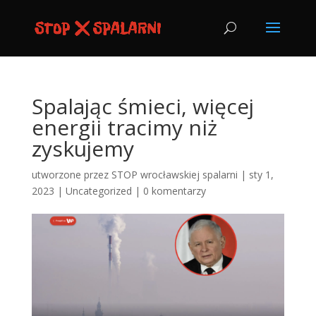
Spalając śmieci, więcej
energii tracimy niż
zyskujemy
utworzone przez
STOP wrocławskiej spalarni
|
sty 1,
2023
|
Uncategorized
|
0 komentarzy