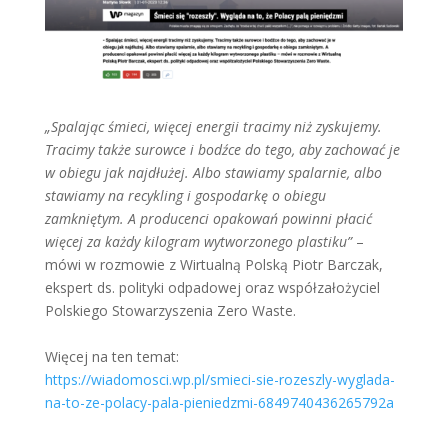
„Spalając śmieci, więcej energii tracimy niż zyskujemy.
Tracimy także surowce i bodźce do tego, aby zachować je
w obiegu jak najdłużej. Albo stawiamy spalarnie, albo
stawiamy na recykling i gospodarkę o obiegu
zamkniętym. A producenci opakowań powinni płacić
więcej za każdy kilogram wytworzonego plastiku”
–
mówi w rozmowie z Wirtualną Polską Piotr Barczak,
ekspert ds. polityki odpadowej oraz współzałożyciel
Polskiego Stowarzyszenia Zero Waste.
Więcej na ten temat:
https://wiadomosci.wp.pl/smieci-sie-rozeszly-wyglada-
na-to-ze-polacy-pala-pieniedzmi-6849740436265792a