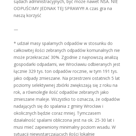
sądach administracyjnych, być może nawet NSA. NIE
ODPUŚCIMY JEDNAK TEJ SPRAWY!!! A czas gra na
naszą korzyść
—
* udział masy spalarnych odpadów w stosunku do
całkowitej ilości zebranych odpadów komunalnych nie
może przekraczać 30%. Zgodnie z najnowszą analizą
gospodarki odpadami, we Wrocławiu odbieranych jest
łącznie 329 tys. ton odpadów rocznie, w tym 191 tys.
jako odpady zmieszane. Na przestrzeni ostatnich 5 lat
poziomy selektywnej zbiórki zwiększają się z roku na
rok, a równolegle ilość odpadów zebranych jako
zmieszane maleje. Wszystko to oznacza, że odpadów
nadających się do spalania z gminy Wrocław i
okolicznych będzie coraz mniej. Tymczasem
działalność spalarni obliczona jest na ok. 25-30 lat i
musi mieć zapewniony minimalny poziom wsadu. W
sytuacji niewystarczających ilości lokalnie