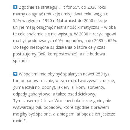
Zgodnie ze strategią „Fit for 55”, do 2030 roku
mamy osiągnąć redukcję emisji dwutlenku węgla o
55% względem 1990 r. Natomiast do 2050 r. kraje
unijne mają osiągnąć neutralność klimatyczną – w oba
te cele spalarnie się nie wpisują. W 2030 r. recyklingowi
ma być poddawanych 60% odpadów, a do 2035 r. 65%.
Do tego niezbędne są działania o które cały czas
postulujemy (3xR, kompostownie), a nie budowa
spalarni.
W spalarni miałoby być spalanych nawet 250 tys.
ton odpadów rocznie, w tym m.in. tworzywa sztuczne,
guma (czyli np. opony), lakiery, silikony, sorbenty,
odpady gabarytowe, a także osad ściekowy.
Tymczasem już teraz Wrocław i okoliczne gminy nie
wytwarzają tylu odpadów, które zgodnie z prawem
mogłby być spalone, a z biegiem lat będzie ich jeszcze
mniej*.