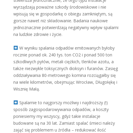
stwierdza jednoznacznie, że tego typu instalacje
wyrządzają poważne szkody środowiskowe i nie
wpisują się w gospodarkę o obiegu zamkniętym, są
gorsze nawet niż składowanie. Badania naukowe
jednoznacznie potwierdzają negatywny wpływ spalarni
na ludzkie zdrowie i życie.
W wyniku spalania odpadów emitowanych byłoby
rocznie ponad ok. 240 tys. ton CO2 i ponad 500 ton
szkodliwych pyłów, metali ciężkich, tlenków azotu, a
także niezwykle toksycznych dioksyn i furanów. Zasięg
oddziaływania 80-metrowego komina rozciągałby się
na wiele kilometrów, obejmując Wrocław, Długołękę i
Wisznię Małą.
Spalarnie to najgorszy możliwy i najdroższy (!)
sposób zagospodarowywania odpadów, a koszty
poniesiemy my wszyscy, gdyż takie instalacje
budowane są na 30 lat. Zamiast spalać śmieci należy
zająć się problemem u źródła – redukować ilość