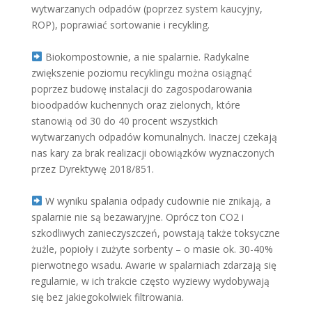
wytwarzanych odpadów (poprzez system kaucyjny,
ROP), poprawiać sortowanie i recykling.
Biokompostownie, a nie spalarnie. Radykalne
zwiększenie poziomu recyklingu można osiągnąć
poprzez budowę instalacji do zagospodarowania
bioodpadów kuchennych oraz zielonych, które
stanowią od 30 do 40 procent wszystkich
wytwarzanych odpadów komunalnych. Inaczej czekają
nas kary za brak realizacji obowiązków wyznaczonych
przez Dyrektywę 2018/851.
W wyniku spalania odpady cudownie nie znikają, a
spalarnie nie są bezawaryjne. Oprócz ton CO2 i
szkodliwych zanieczyszczeń, powstają także toksyczne
żużle, popioły i zużyte sorbenty – o masie ok. 30-40%
pierwotnego wsadu. Awarie w spalarniach zdarzają się
regularnie, w ich trakcie często wyziewy wydobywają
się bez jakiegokolwiek filtrowania.