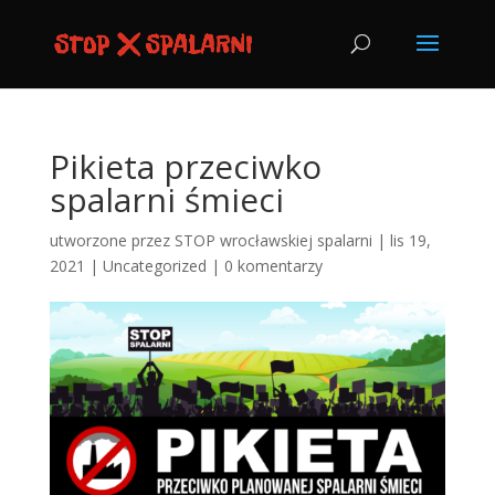
Pikieta przeciwko
spalarni śmieci
utworzone przez
STOP wrocławskiej spalarni
|
lis 19,
2021
|
Uncategorized
|
0 komentarzy