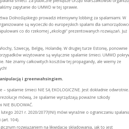
palania śmieci. Za publiczne pieniądze Urząd Marszałkowski organizu
waliśmy zapytanie do UMWD w tej sprawie.
wa Dolnośląskiego prowadzi intensywny lobbing za spalarniami. W
 organizowane są wycieczki do europejskich spalarni dla samorządowc
nipulowani co do rzekomej „ekologii” prezentowanych rozwiązań. Już
ochy, Szwecję, Belgię, Holandię. W drugiej turze Estonię, ponownie
ci przypadków wizytowane są wyłącznie spalarnie śmieci. UMWD pokr
ie. Nie znamy całkowitych kosztów tej propagandy, ale wiemy że
ych!
nipulacją i greenwahsingiem.
e – spalarnie śmieci NIE SĄ EKOLOGICZNE. Jest dokładnie odwrotnie
 rezolucje mówią, że spalarnie wyrządzają poważne szkody
arni NIE BUDOWAĆ.
 lutego 2021 r. 2020/2077(INI) mówi wyraźnie o ograniczaniu spalani
(art. 104).
gicznym rozwiązaniem na likwidację składowania, jak to jest