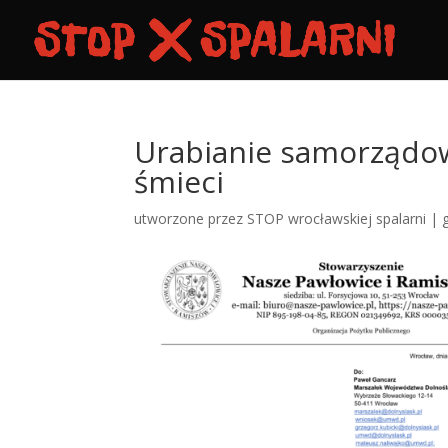
Urabianie samorządowc
śmieci
utworzone przez
STOP wrocławskiej spalarni
|