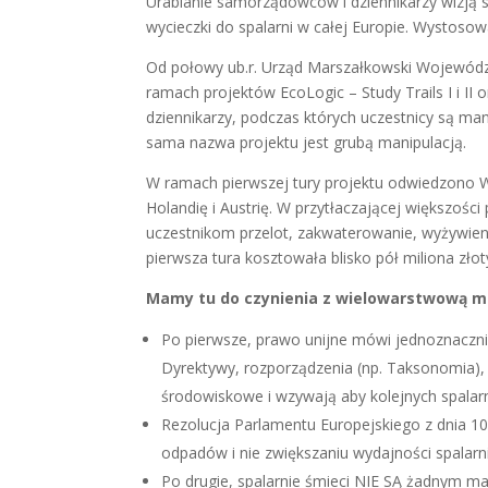
Urabianie samorządowców i dziennikarzy wizją s
wycieczki do spalarni w całej Europie. Wystoso
Od połowy ub.r. Urząd Marszałkowski Województ
ramach projektów EcoLogic – Study Trails I i II
dziennikarzy, podczas których uczestnicy są ma
sama nazwa projektu jest grubą manipulacją.
W ramach pierwszej tury projektu odwiedzono Wł
Holandię i Austrię. W przytłaczającej większoś
uczestnikom przelot, zakwaterowanie, wyżywien
pierwsza tura kosztowała blisko pół miliona złot
Mamy tu do czynienia z wielowarstwową ma
Po pierwsze, prawo unijne mówi jednoznaczni
Dyrektywy, rozporządzenia (np. Taksonomia),
środowiskowe i wzywają aby kolejnych spal
Rezolucja Parlamentu Europejskiego z dnia 10
odpadów i nie zwiększaniu wydajności spalarni 
Po drugie, spalarnie śmieci NIE SĄ żadnym ma