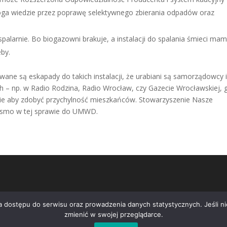
oga wiedzie przez poprawę selektywnego zbierania odpadów oraz
alarnie. Bo biogazowni brakuje, a instalacji do spalania śmieci ma
eby.
wane są eskapady do takich instalacji, że urabiani są samorządowcy 
ch – np. w Radio Rodzina, Radio Wrocław, czy Gazecie Wrocławskiej, 
nie aby zdobyć przychylność mieszkańców. Stowarzyszenie Nasze
pismo w tej sprawie do UMWD.
ia dostępu do serwisu oraz prowadzenia danych statystycznych. Jeśli 
zmienić w swojej przeglądarce.