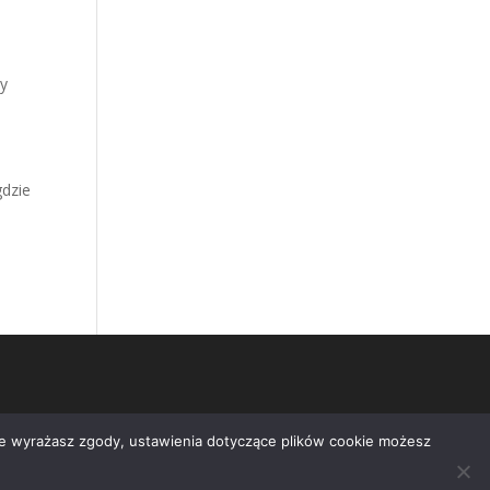
my
i
gdzie
nie wyrażasz zgody, ustawienia dotyczące plików cookie możesz