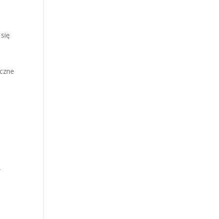
 się
iczne
w