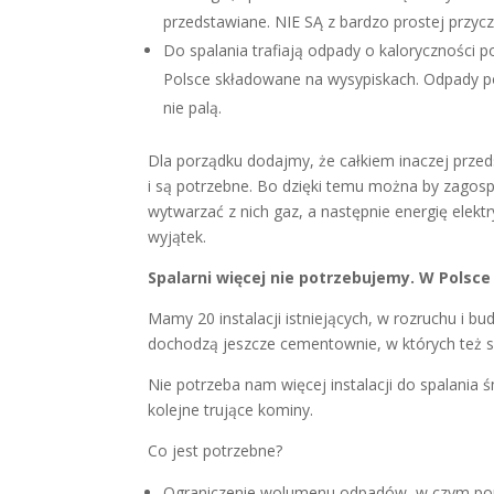
przedstawiane. NIE SĄ z bardzo prostej przyc
Do spalania trafiają odpady o kaloryczności 
Polsce składowane na wysypiskach. Odpady pon
nie palą.
Dla porządku dodajmy, że całkiem inaczej przed
i są potrzebne. Bo dzięki temu można by zago
wytwarzać z nich gaz, a następnie energię elekt
wyjątek.
Spalarni więcej nie potrzebujemy. W Pols
Mamy 20 instalacji istniejących, w rozruchu i bud
dochodzą jeszcze cementownie, w których też spala
Nie potrzeba nam więcej instalacji do spalania ś
kolejne trujące kominy.
Co jest potrzebne?
Ograniczenie wolumenu odpadów, w czym pom