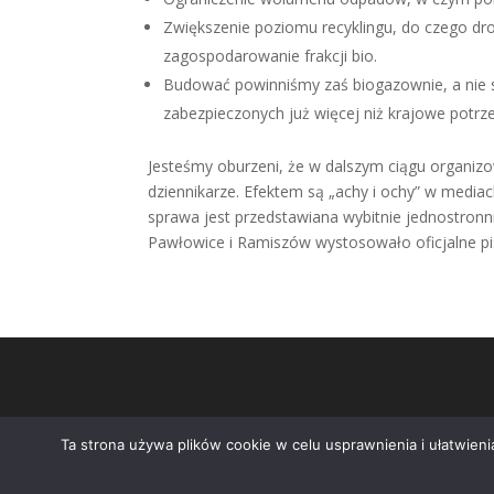
Zwiększenie poziomu recyklingu, do czego dr
zagospodarowanie frakcji bio.
Budować powinniśmy zaś biogazownie, a nie sp
zabezpieczonych już więcej niż krajowe potrz
Jesteśmy oburzeni, że w dalszym ciągu organizo
dziennikarze. Efektem są „achy i ochy” w media
sprawa jest przedstawiana wybitnie jednostron
Pawłowice i Ramiszów wystosowało oficjalne 
Ta strona używa plików cookie w celu usprawnienia i ułatwien