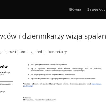
Główna
Zasięg odd
ów i dziennikarzy wizją spalan
gru 8, 2024
|
Uncategorized
|
0 komentarzy