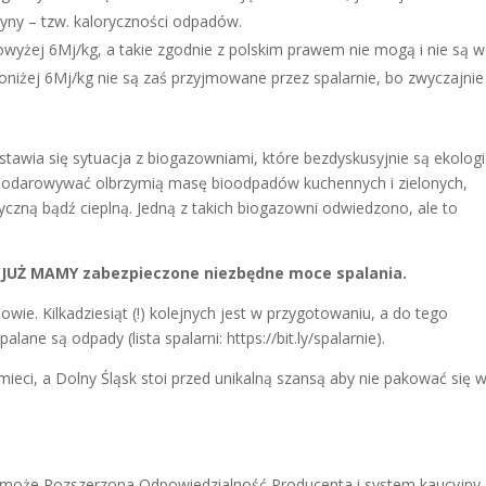
zyny – tzw. kaloryczności odpadów.
powyżej 6Mj/kg, a takie zgodnie z polskim prawem nie mogą i nie są w
iżej 6Mj/kg nie są zaś przyjmowane przez spalarnie, bo zwyczajnie
stawia się sytuacja z biogazowniami, które bezdyskusyjnie są ekolog
spodarowywać olbrzymią masę bioodpadów kuchennych i zielonych,
ryczną bądź cieplną. Jedną z takich biogazowni odwiedzono, ale to
ce JUŻ MAMY zabezpieczone niezbędne moce spalania.
owie. Kilkadziesiąt (!) kolejnych jest w przygotowaniu, a do tego
ne są odpady (lista spalarni: https://bit.ly/spalarnie).
mieci, a Dolny Śląsk stoi przed unikalną szansą aby nie pakować się 
oże Rozszerzona Odpowiedzialność Producenta i system kaucyjny