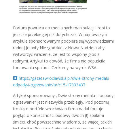
Fortum powraca do medialnych manipulacji i robi to
jeszcze przebieglej niż dotychczas. W najnowszym
artykule sponsorowanym podpiera się wypowiedziami
radnej Jolanty Niezgodzkiej z Nowa Nadzieja aby
wytworzyć wrażenie, że jest to wspólny głos z
radnymi. Artykuł to dowód, że firma nie odpuściła
forsowania spalarni. Czekamy na wyrok WSA.
https://gazetawroclawska.pl/dwie-strony-medalu-
odpady-i-ogrzewanie/ar/c15-17333437
Artykuł sponsorowany „Dwie strony medalu – odpady i
ogrzewanie” jest niezwykle przebiegły. Pod pozorną
troską o portfele wrocławian firma nadal forsuje
pogląd o konieczności budowy dwóch (!) spalarni
śmieci, choć powszechnie wiadomo, że więcej takich
instalacji w Polsce już nie potrzebujemy, bo za chwilę