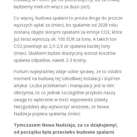
będziemy mieli ich wręcz za dużo (sic!).
Co więcej, budowa spalarni to prosta droga do jeszcze
wyższych opłat za śmieci, bo spalarnie od 2028 roku
zostaną objęte słonymi opłatami za emisje CO2, które
już teraz wynoszą ok. 100 EUR za tonę. A takich ton
CO2 powstaje aż 2,5-2,9 ze spalania każdej tony
śmieci. Skutkiem będzie drastyczny wzrost kosztów
spalania odpadów, nawet 2-3 krotny.
Fortum najwyraźniej zdaje sobie sprawę, że to ostatni
moment na budowę tej szkodliwej instalacji i stąd ten
artykuł. Liczba przekłamań i manipulacji jest w nim
olbrzymia, to co jednak szczególnie przykuło naszą
uwagę to wplecenie w treść wypowiedzi Jolanty
Niezgodzkiej aby wytworzyć wrażenie, że Nowa
Nadzieja popiera spalarnię śmieci.
Tymczasem Nowa Nadzieja, za co dziękujemy!,
od początku była przeciwko budowie spalarni