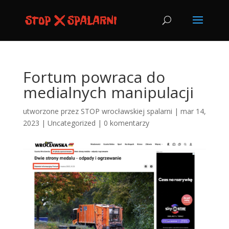
Fortum powraca do
medialnych manipulacji
utworzone przez
STOP wrocławskiej spalarni
|
mar 14,
2023
|
Uncategorized
|
0 komentarzy