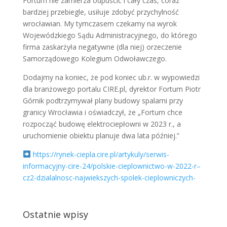
Fortum nie zamierza odpuścić i cały czas, coraz
bardziej przebiegle, usiłuje zdobyć przychylność
wrocławian. My tymczasem czekamy na wyrok
Wojewódzkiego Sądu Administracyjnego, do którego
firma zaskarżyła negatywne (dla niej) orzeczenie
Samorządowego Kolegium Odwoławczego.
Dodajmy na koniec, że pod koniec ub.r. w wypowiedzi
dla branżowego portalu CIRE.pl, dyrektor Fortum Piotr
Górnik podtrzymywał plany budowy spalarni przy
granicy Wrocławia i oświadczył, że „Fortum chce
rozpocząć budowę elektrociepłowni w 2023 r., a
uruchomienie obiektu planuje dwa lata później.”
https://rynek-ciepla.cire.pl/artykuly/serwis-
informacyjny-cire-24/polskie-cieplownictwo-w-2022-r–
cz2-dzialalnosc-najwiekszych-spolek-cieplowniczych-
Ostatnie wpisy