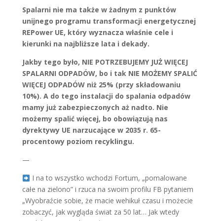
Spalarni nie ma także w żadnym z punktów
unijnego programu transformacji energetycznej
REPower UE, który wyznacza właśnie cele i
kierunki na najbliższe lata i dekady.
Jakby tego było, NIE POTRZEBUJEMY JUŻ WIĘCEJ
SPALARNI ODPADÓW, bo i tak NIE MOŻEMY SPALIĆ
WIĘCEJ ODPADÓW niż 25% (przy składowaniu
10%). A do tego instalacji do spalania odpadów
mamy już zabezpieczonych aż nadto. Nie
możemy spalić więcej, bo obowiązują nas
dyrektywy UE narzucające w 2035 r. 65-
procentowy poziom recyklingu.
—
I na to wszystko wchodzi Fortum, „pomalowane
całe na zielono” i rzuca na swoim profilu FB pytaniem
„Wyobraźcie sobie, że macie wehikuł czasu i możecie
zobaczyć, jak wygląda świat za 50 lat… Jak wtedy