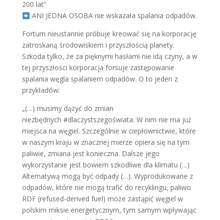
200 lat”
ANI JEDNA OSOBA nie wskazała spalania odpadów.
Fortum nieustannie próbuje kreować się na korporację
zatroskaną środowiskiem i przyszłością planety.
Szkoda tylko, że za pięknymi hasłami nie idą czyny, a w
tej przyszłości korporacja forsuje zastępowanie
spalania węgla spalaniem odpadów. O to jeden z
przykładów:
„(…) musimy dążyć do zmian
niezbędnych #dlaczystszegoświata. W nim nie ma już
miejsca na węgiel. Szczególnie w ciepłownictwie, które
w naszym kraju w znacznej mierze opiera się na tym
paliwie, zmiana jest konieczna. Dalsze jego
wykorzystanie jest bowiem szkodliwe dla klimatu (…)
Alternatywą mogą być odpady (…). Wyprodukowane z
odpadów, które nie mogą trafić do recyklingu, paliwo
RDF (refused-derived fuel) może zastąpić węgiel w
polskim miksie energetycznym, tym samym wpływając