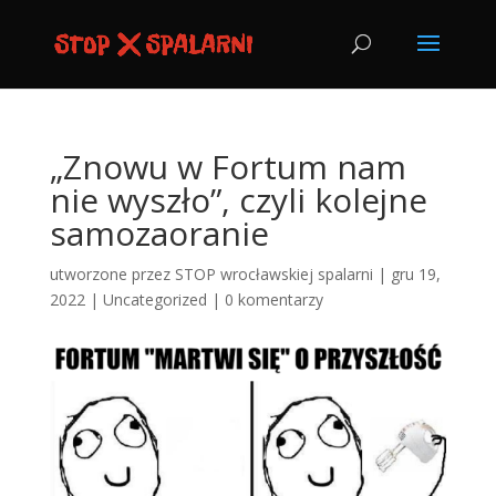
„Znowu w Fortum nam
nie wyszło”, czyli kolejne
samozaoranie
utworzone przez
STOP wrocławskiej spalarni
|
gru 19,
2022
|
Uncategorized
|
0 komentarzy