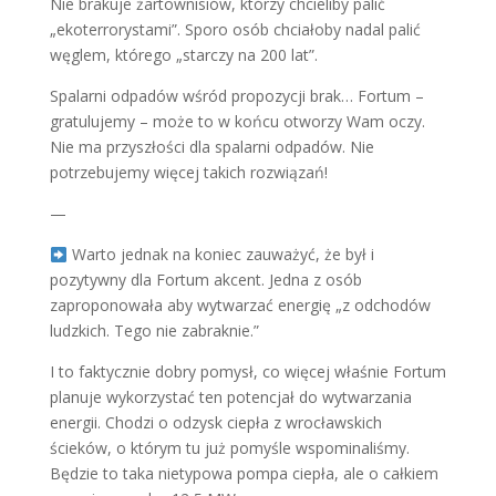
Nie brakuje żartownisiów, którzy chcieliby palić
„ekoterrorystami”. Sporo osób chciałoby nadal palić
węglem, którego „starczy na 200 lat”.
Spalarni odpadów wśród propozycji brak… Fortum –
gratulujemy – może to w końcu otworzy Wam oczy.
Nie ma przyszłości dla spalarni odpadów. Nie
potrzebujemy więcej takich rozwiązań!
—
Warto jednak na koniec zauważyć, że był i
pozytywny dla Fortum akcent. Jedna z osób
zaproponowała aby wytwarzać energię „z odchodów
ludzkich. Tego nie zabraknie.”
I to faktycznie dobry pomysł, co więcej właśnie Fortum
planuje wykorzystać ten potencjał do wytwarzania
energii. Chodzi o odzysk ciepła z wrocławskich
ścieków, o którym tu już pomyśle wspominaliśmy.
Będzie to taka nietypowa pompa ciepła, ale o całkiem