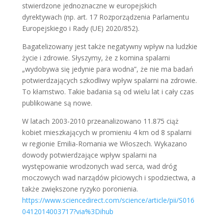
stwierdzone jednoznaczne w europejskich
dyrektywach (np. art. 17 Rozporządzenia Parlamentu
Europejskiego i Rady (UE) 2020/852).
Bagatelizowany jest także negatywny wpływ na ludzkie
życie i zdrowie. Słyszymy, że z komina spalarni
„wydobywa się jedynie para wodna”, że nie ma badań
potwierdzających szkodliwy wpływ spalarni na zdrowie.
To kłamstwo. Takie badania są od wielu lat i cały czas
publikowane są nowe.
W latach 2003-2010 przeanalizowano 11.875 ciąż
kobiet mieszkających w promieniu 4 km od 8 spalarni
w regionie Emilia-Romania we Włoszech. Wykazano
dowody potwierdzające wpływ spalarni na
występowanie wrodzonych wad serca, wad dróg
moczowych wad narządów płciowych i spodziectwa, a
także zwiększone ryzyko poronienia.
https://www.sciencedirect.com/science/article/pii/S016
0412014003717?via%3Dihub