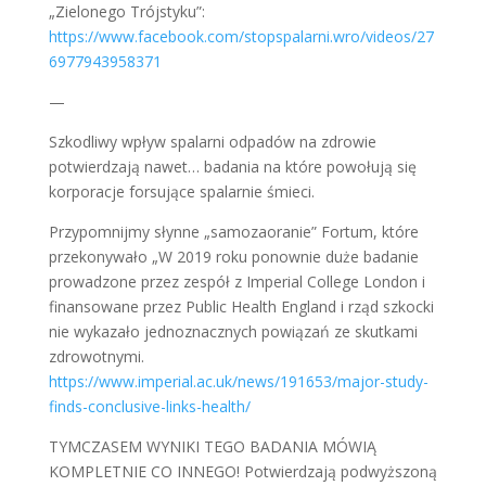
„Zielonego Trójstyku”:
https://www.facebook.com/stopspalarni.wro/videos/27
6977943958371
—
Szkodliwy wpływ spalarni odpadów na zdrowie
potwierdzają nawet… badania na które powołują się
korporacje forsujące spalarnie śmieci.
Przypomnijmy słynne „samozaoranie” Fortum, które
przekonywało „W 2019 roku ponownie duże badanie
prowadzone przez zespół z Imperial College London i
finansowane przez Public Health England i rząd szkocki
nie wykazało jednoznacznych powiązań ze skutkami
zdrowotnymi.
https://www.imperial.ac.uk/news/191653/major-study-
finds-conclusive-links-health/
TYMCZASEM WYNIKI TEGO BADANIA MÓWIĄ
KOMPLETNIE CO INNEGO! Potwierdzają podwyższoną