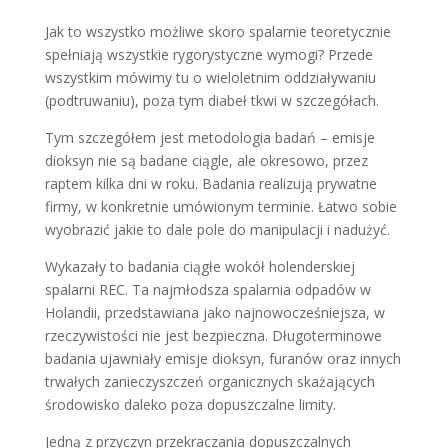
Jak to wszystko możliwe skoro spalarnie teoretycznie
spełniają wszystkie rygorystyczne wymogi? Przede
wszystkim mówimy tu o wieloletnim oddziaływaniu
(podtruwaniu), poza tym diabeł tkwi w szczegółach.
Tym szczegółem jest metodologia badań – emisje
dioksyn nie są badane ciągle, ale okresowo, przez
raptem kilka dni w roku. Badania realizują prywatne
firmy, w konkretnie umówionym terminie. Łatwo sobie
wyobrazić jakie to dale pole do manipulacji i nadużyć.
Wykazały to badania ciągłe wokół holenderskiej
spalarni REC. Ta najmłodsza spalarnia odpadów w
Holandii, przedstawiana jako najnowocześniejsza, w
rzeczywistości nie jest bezpieczna. Długoterminowe
badania ujawniały emisje dioksyn, furanów oraz innych
trwałych zanieczyszczeń organicznych skażających
środowisko daleko poza dopuszczalne limity.
Jedną z przyczyn przekraczania dopuszczalnych