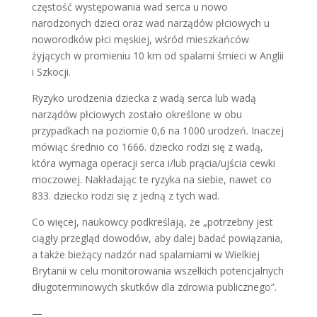
częstość występowania wad serca u nowo
narodzonych dzieci oraz wad narządów płciowych u
noworodków płci męskiej, wśród mieszkańców
żyjących w promieniu 10 km od spalarni śmieci w Anglii
i Szkocji.
Ryzyko urodzenia dziecka z wadą serca lub wadą
narządów płciowych zostało określone w obu
przypadkach na poziomie 0,6 na 1000 urodzeń. Inaczej
mówiąc średnio co 1666. dziecko rodzi się z wadą,
która wymaga operacji serca i/lub prącia/ujścia cewki
moczowej. Nakładając te ryzyka na siebie, nawet co
833. dziecko rodzi się z jedną z tych wad.
Co więcej, naukowcy podkreślają, że „potrzebny jest
ciągły przegląd dowodów, aby dalej badać powiązania,
a także bieżący nadzór nad spalarniami w Wielkiej
Brytanii w celu monitorowania wszelkich potencjalnych
długoterminowych skutków dla zdrowia publicznego”.
—