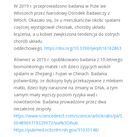
W 2019 r. przeprowadzono badania w Pizie we
Włoszech przez Narodowy Ośrodek Badawczy z
Włoch. Okazało się, że u mieszkańców okolic spalarni
częściej występował chłoniak, choroby układu
krążenia, a u kobiet zwiększona tendencja do ostrych
chorób układu
oddechowego.
https://doi.org/10.3390/ijerph16162863
Również w 2019 r. opublikowano badania z 10-letniego
biomonitoringu matek i ich dzieci żyjących wokół
spalarni w Zhejiang i Fujian w Chinach. Badania
potwierdziły, że dioksyny były przekazywane z mlekiem
matki, dzieci były narażone na zmiany w DNA, a tym
samym miały wyższy poziom ryzyka wad i
nowotworów. Badania prowadzone przez dwa
niezależne zespoły.
https://www.sciencedirect.com/science/article/abs/pii/S
0048969719329973?via%3Dihub
https://pubmed.ncbi.nlm.nih.gov/31035148/