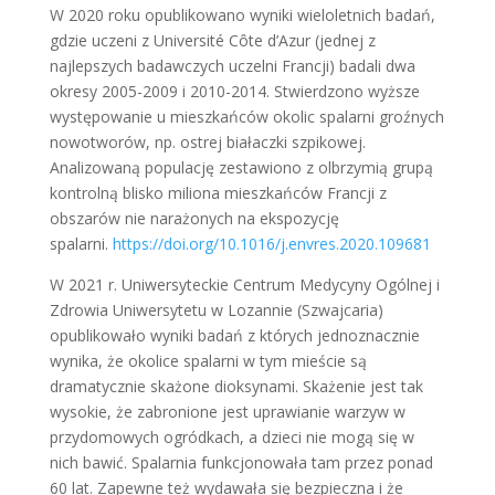
W 2020 roku opublikowano wyniki wieloletnich badań,
gdzie uczeni z Université Côte d’Azur (jednej z
najlepszych badawczych uczelni Francji) badali dwa
okresy 2005-2009 i 2010-2014. Stwierdzono wyższe
występowanie u mieszkańców okolic spalarni groźnych
nowotworów, np. ostrej białaczki szpikowej.
Analizowaną populację zestawiono z olbrzymią grupą
kontrolną blisko miliona mieszkańców Francji z
obszarów nie narażonych na ekspozycję
spalarni.
https://doi.org/10.1016/j.envres.2020.109681
W 2021 r. Uniwersyteckie Centrum Medycyny Ogólnej i
Zdrowia Uniwersytetu w Lozannie (Szwajcaria)
opublikowało wyniki badań z których jednoznacznie
wynika, że okolice spalarni w tym mieście są
dramatycznie skażone dioksynami. Skażenie jest tak
wysokie, że zabronione jest uprawianie warzyw w
przydomowych ogródkach, a dzieci nie mogą się w
nich bawić. Spalarnia funkcjonowała tam przez ponad
60 lat. Zapewne też wydawała się bezpieczna i że