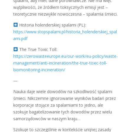
spalarni, aby mieć dane porównawcze. Nie ma więc
wątpliwości, że źródłem toksycznych emisji jest –
teoretycznie niezwykle nowoczesna – spalarnia śmieci.
Historia holenderskiej spalarni (PL):
https://www.stopspalarni.pl/historia_holenderskiej_spal
arni.pdf
The True Toxic Toll:
https://zerowasteeurope.eu/our-work/eu-policy/waste-
management/anti-incineration/the-true-toxic-toll-
biomonitoring-incineration/
—
Nauka daje wiele dowodów na szkodliwość spalarni
śmieci. Nikczemne ignorowanie wyników badań przez
korporacje stojące za spalarniami to jedno, ale
szokuje bagatelizowanie tych dowodów przez wielu
samorządowców w naszym kraju…
Szokuje to szczególnie w kontekście unijnej zasady