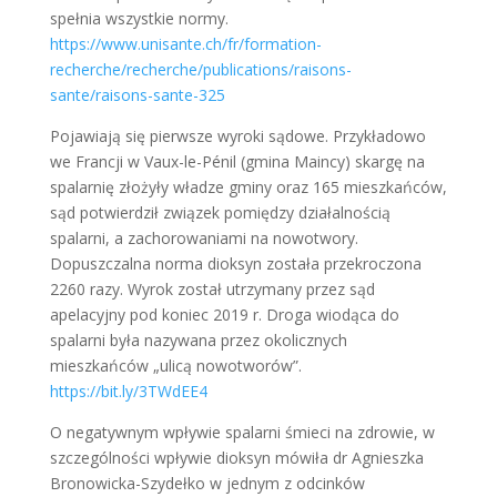
spełnia wszystkie normy.
https://www.unisante.ch/fr/formation-
recherche/recherche/publications/raisons-
sante/raisons-sante-325
Pojawiają się pierwsze wyroki sądowe. Przykładowo
we Francji w Vaux-le-Pénil (gmina Maincy) skargę na
spalarnię złożyły władze gminy oraz 165 mieszkańców,
sąd potwierdził związek pomiędzy działalnością
spalarni, a zachorowaniami na nowotwory.
Dopuszczalna norma dioksyn została przekroczona
2260 razy. Wyrok został utrzymany przez sąd
apelacyjny pod koniec 2019 r. Droga wiodąca do
spalarni była nazywana przez okolicznych
mieszkańców „ulicą nowotworów”.
https://bit.ly/3TWdEE4
O negatywnym wpływie spalarni śmieci na zdrowie, w
szczególności wpływie dioksyn mówiła dr Agnieszka
Bronowicka-Szydełko w jednym z odcinków