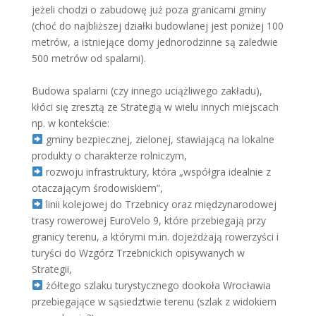
jeżeli chodzi o zabudowę już poza granicami gminy
(choć do najbliższej działki budowlanej jest poniżej 100
metrów, a istniejące domy jednorodzinne są zaledwie
500 metrów od spalarni).
Budowa spalarni (czy innego uciążliwego zakładu),
kłóci się zresztą ze Strategią w wielu innych miejscach
np. w kontekście:
gminy bezpiecznej, zielonej, stawiającą na lokalne
produkty o charakterze rolniczym,
rozwoju infrastruktury, która „współgra idealnie z
otaczającym środowiskiem”,
linii kolejowej do Trzebnicy oraz międzynarodowej
trasy rowerowej EuroVelo 9, które przebiegają przy
granicy terenu, a którymi m.in. dojeżdżają rowerzyści i
turyści do Wzgórz Trzebnickich opisywanych w
Strategii,
żółtego szlaku turystycznego dookoła Wrocławia
przebiegające w sąsiedztwie terenu (szlak z widokiem