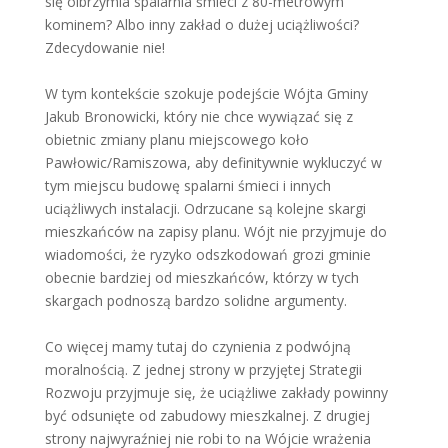
się olbrzymia spalarnia śmieci z 80-metrowym
kominem? Albo inny zakład o dużej uciążliwości?
Zdecydowanie nie!
W tym kontekście szokuje podejście Wójta Gminy
Jakub Bronowicki, który nie chce wywiązać się z
obietnic zmiany planu miejscowego koło
Pawłowic/Ramiszowa, aby definitywnie wykluczyć w
tym miejscu budowę spalarni śmieci i innych
uciążliwych instalacji. Odrzucane są kolejne skargi
mieszkańców na zapisy planu. Wójt nie przyjmuje do
wiadomości, że ryzyko odszkodowań grozi gminie
obecnie bardziej od mieszkańców, którzy w tych
skargach podnoszą bardzo solidne argumenty.
Co więcej mamy tutaj do czynienia z podwójną
moralnością. Z jednej strony w przyjętej Strategii
Rozwoju przyjmuje się, że uciążliwe zakłady powinny
być odsunięte od zabudowy mieszkalnej. Z drugiej
strony najwyraźniej nie robi to na Wójcie wrażenia